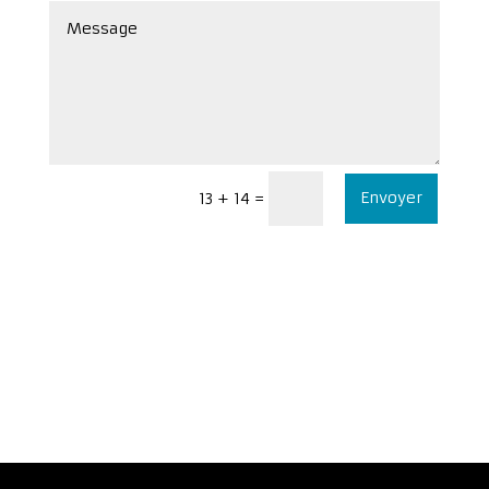
Envoyer
=
13 + 14