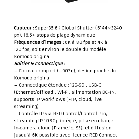
Capteur :
Super 35 6K Global Shutter (6144 × 3240
px), 16,5+ stops de plage dynamique
Fréquences d’images :
6K à 80 fps et 4K à
120 fps, soit environ le double du modèle
Komodo original
Boîtier & connectique :
– Format compact (~907 g), design proche du
Komodo original
– Connectique étendue : 12G‑SDI, USB‑C
(Ethernet/offload), Wi‑Fi, alimentation DC-IN,
supports IP workflows (FTP, cloud, live
streaming)
– Contrôle IP via RED Control/Control Pro,
streaming IP 1080p intégré, prise en charge
In‑camera cloud (Frame.io, S3), et diffusion
jusqu’à 6K possible avec licence RED Connect