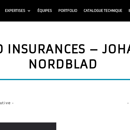
EXPERTISES
ÉQUIPES
PORTFOLIO
CATALOGUE TECHNIQUE
O INSURANCES – JO
NORDBLAD
utive -
-